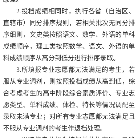
2.投档成绩相同时，
执行
各省（
自治
区、
直辖
市）同分排序
规
则
，
若相关批次无同分排
序细则
，
文史类按照语文、数学、外语的单科
成绩顺序
，
理工类按照数学
、
语文、外语
的
单
科成绩顺序从高分到低分进行排序录取。
3.所填报专业志愿都无法满足的考生，若
服从专业调剂，
则
按照
投档成绩
从高到低，综
合考虑考生的高中阶段综合素质评价、专业志
愿类型、单科成绩、体检、特长等情况调配至
录取未满专业
；对
所有专业志愿都无法满足且
不服从专业调剂的考生作退档处理。