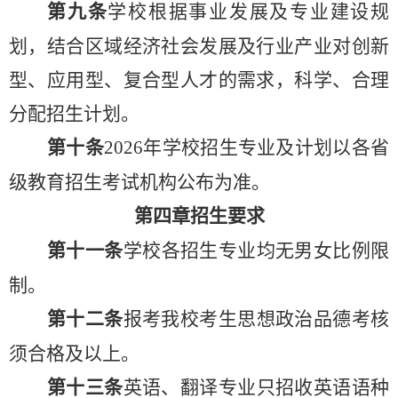
第
九
条
学校根据
事
业发展及专业建设规
划，结合区域经济社会发展及行业产业对创新
型、应用型、复合型人才的需求，科学、合理
分配招生计划。
第
十
条
202
6
年学校招生专业及计划以各省
级教育招生考试机构公布为准。
第四章
招生要求
第十
一
条
学校
各
招生
专业均无男女比例限
制。
第十二条
报考我校
考生思想政治品德考核
须
合格
及以上
。
第
十三
条
英语、翻译专业只招收英语语种