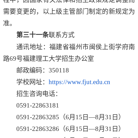
需要变更的
，
以上级主管部门制定的新规定为
准
。
第
三十一
条
联系方式
通讯
地址：福建省福州市闽侯上街学府南
路
69号福建理工大学招生办公室
邮政编码
：
350118
学校网址：
https://www.fjut.edu.cn
招生咨询
电话：
0591-22863181
0591-22863285（6月15日
—
8月3
1
日）
0591-22863286（6月15日
—
8月3
1
日）