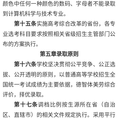
颜色中任何一种颜色的数码、字母者不能录取
到计算机科学与技术专业。
第十五条
实施高考综合改革的省份，各专
业选考科目要求按照相关省级招生主管部门公
布的方案执行。
第五章
录取原则
第十
六
条
学校坚决贯彻公平竞争、公正选
拔、
公开透明的
原则
，
以普通高等学校招生全
国统一考试成绩为主要依据，德智体美劳综合
评价
，
择优录取。
第
十七
条
调档比例按生源所在省（自治
区、直辖市）的相关
文件
规定执行。
采用
平行