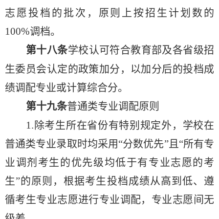
志愿投档的批次，原则上按招生计划数的
100%调档。
第十
八
条
学校
认可符合教育部及各省级招
生委员会认定的政策加分
，
以加分后的投档成
绩调配专业或计算综合分
。
第
十九
条
普通类专业调配原则
1.
除考生所在省份有特别规定外，
学校在
普通类
专业录取时
均采用
“分数优先
”
且
“所有专
业调剂考生的优先级均低于有专业志愿的考
生”的原则
，
根据考生投档成绩从高到低
、
遵
循考生专业志愿进行专业调配，专业志愿间
无
级差
。