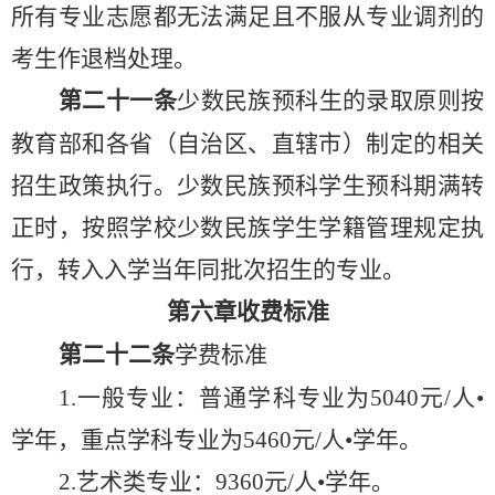
所有专业志愿都无法满足且不服从专业调剂的
考生作退档处理。
第
二十一
条
少数民族预科生的录取原则按
教育部和各省（
自治
区、
直辖
市）制定的相关
招生政策执行。少数民族预科学生预科期满转
正时，按照
学校
少数民族学生学籍管理规定
执
行，
转入入学当年同批次招生的专业。
第六章
收费标准
第二十二条
学费标准
1.一般专业：普通
学科
专业为
5040元/
人
•
学年，重点学科专业为5460元/
人
•学年。
2.艺术类专业：9360元/
人
•学年。