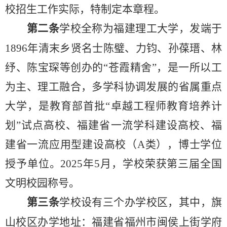
校招生工作实际，特制定本章程。
第二条
学校全称为福建理工大学，发端于
1896年清末乡贤名士陈璧、
力钧、孙葆瑨、
林
纾、陈宝琛等创办的
“苍霞精舍”，是一所以工
为主、理工融合，多学科协调发展的省属重点
大学，是教育部首批“卓越工程师教育培养计
划”试点高校、福建省一流学科建设高校、福
建省一流应用型建设高校（A类），博士学位
授予单位。2025年5月，学校荣获第三届全国
文明校园称号。
第三条
学校设有
三
个
办学
校区，
其中，
旗
山校区办学地址：福建省福州市闽侯上街学府