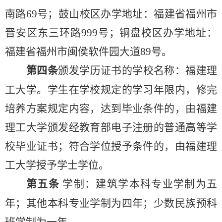
南路
69号；
鼓山
校区办学地址：福建省福州市
晋安区东三环路
999号
；
铜盘
校区办学地址：
福建省福州市闽侯软件园大道
89号
。
第
四
条
颁发学历证书的学校名称：福建理
工大学。学生在学校规定的学习年限内，修完
培养方案规定内容，达到毕
业
条件的
，由
福建
理工大学
颁发经教育部电子注册的普通高等学
校毕业证书；符合学位授予
条件
的，由
福建理
工大学
授予学士学位。
第五条
学制：建筑学本科专业学制
为
五
年
；
其他本科专业学制为四年
；
少数民族预科