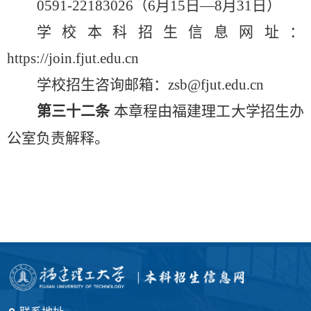
0591-22183026（6月15日
—
8月3
1
日）
学校本科
招生
信息网址
：
https://join.fjut.edu.cn
学校
招生
咨询
邮箱：
zsb@fjut.edu.cn
第三十二条
本章程
由
福建理工大学
招生办
公室负责解释。