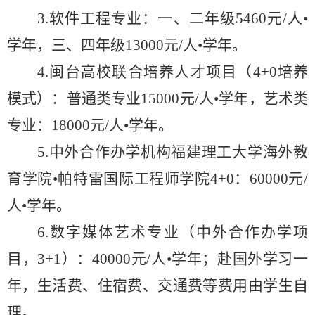
3.软件工程专业：一、二年级5460元/
人
•
学年，三、四年级13000元/
人
•学年。
4.闽台高校联合培养人才项目
（
4+0
培养
模式）
：普通
类
专业
15000元/
人
•学年
，
艺术类
专业：
18000元/
人
•学年。
5.
中外合作办学机构福建理工大学
海外教
育学院
•
帕特雷国际工程师学院
4+0
：
60000元/
人
•学年
。
6.
数字媒体艺术专业（中外合作办学项
目，
3+1
）：
40000元/
人
•学年
；
赴国外学习一
年，生活费、住宿费
、交通费
等费用由学生自
理。