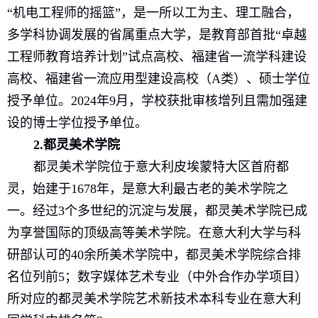
“机电工程师的摇篮”，是一所以工为主、理工融合，
多学科协调发展的
省属重点大学，
是教育部首批“卓越
工程师教育培养计划”试点高校、福建省一流学科建设
高校、福建省一流应用型建设高校（
A
类）、
硕士学位
授予单位。
2024
年
9
月，学校获批审核增列且需加强建
设的博士学位授予单位。
2.
都灵美术学院
都灵美术学院位于意大利皮埃蒙特大区首府都
灵，始建于
1678
年，是意大利最古老的美术学院之
一。经过
3
个多世纪的沉淀与发展，都灵美术学院已成
为享誉国际的顶级高等美术学院。在意大利大学与科
研部认可的
40
余所美术学院中，都灵美术学院综合排
名位列前
5
；数字媒体艺术专业（中外合作办学项目）
所对应的
都灵美术学院
艺术新技术本科专业在意大利