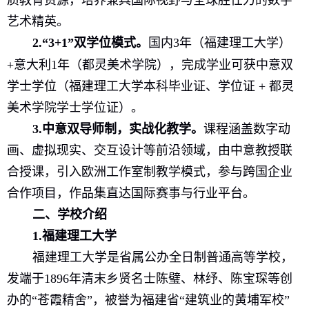
质教育资源，培养兼具国际视野与全球胜任力的数字
艺术精英。
2.
“3+1”
双学位模式。
国内
3
年（福建理工大学）
+
意大利
1
年（都灵美术学院），完成学业可获中意双
学士学位（福建理工大学本科毕业证、学位证
+
都灵
美术学院学士学位证）。
3.
中意双导师制，实战化教学。
课程涵盖数字动
画、虚拟现实、交互设计等前沿领域，由中意教授联
合授课，引入欧洲工作室制教学模式，参与跨国企业
合作项目，作品集直达国际赛事与行业平台。
二、学校介绍
1.
福建理工大学
福建理工大学是省属公办全日制普通高等学校，
发端于
1896
年清末乡贤名士陈璧、林纾、陈宝琛等创
办的“苍霞精舍”
，
被誉为福建省“建筑业的黄埔军校”